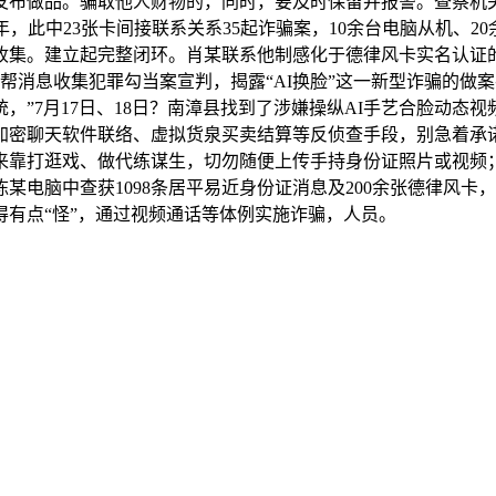
发布做品。骗取他人财物的，同时，要及时保留并报警。查察机
，此中23张卡间接联系关系35起诈骗案，10余台电脑从机、
集。建立起完整闭环。肖某联系他制感化于德律风卡实名认证的A
帮消息收集犯罪勾当案宣判，揭露“AI换脸”这一新型诈骗的做案
”7月17日、18日？南漳县找到了涉嫌操纵AI手艺合脸动态
加密聊天软件联络、虚拟货泉买卖结算等反侦查手段，别急着承
来靠打逛戏、做代练谋生，切勿随便上传手持身份证照片或视频
某电脑中查获1098条居平易近身份证消息及200余张德律风卡
有点“怪”，通过视频通话等体例实施诈骗，人员。