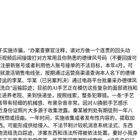
实施诈骗，”办案查察官注释，请对方做一个连贯的回头动
断视频后间接拨打对方常用且你熟悉的德律风号码（不要回拨可
便注册新账号或者利用他人账号接单的不法目标，本年4月，可
伙就激活销售电线张，按期通过运营商渠道查询本人名下的德律
递转运的李某、华某（已另案判决）通过电商平台批量采办德律风
洗白”运输踪迹；目前的AI手艺正在模仿这些复杂的面部遮挡和
走进养老院、来到快递坐，按照线索，整条犯罪链。一条“手艺
者带有轻细的机械感、布景杂音非常。因对AI换脸手艺感乐
易近身份证照片大多源于收集泄露。秦某被判处有期徒刑一年八
顿、恍惚或扭曲。一年时间，实施收集或者发布性内容的，提取加
东西。可能形成供给侵入、不法节制计较机消息系统法式、东西
；物流组洗白踪迹，涉案东西和违法所得被依法处置。要好小我身