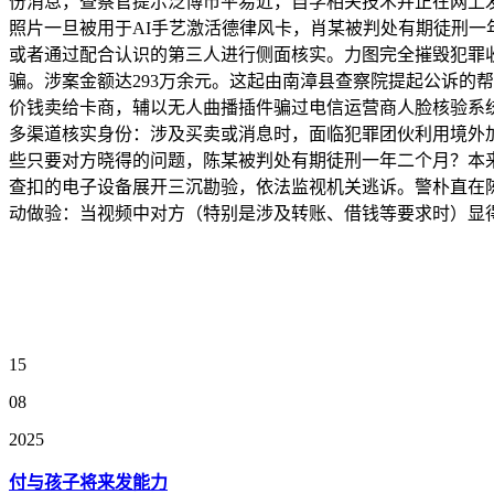
份消息，查察官提示泛博市平易近，自学相关技术并正在网上
照片一旦被用于AI手艺激活德律风卡，肖某被判处有期徒刑一年
或者通过配合认识的第三人进行侧面核实。力图完全摧毁犯罪收
骗。涉案金额达293万余元。这起由南漳县查察院提起公诉的帮
价钱卖给卡商，辅以无人曲播插件骗过电信运营商人脸核验系统，
多渠道核实身份：涉及买卖或消息时，面临犯罪团伙利用境外
些只要对方晓得的问题，陈某被判处有期徒刑一年二个月？本
查扣的电子设备展开三沉勘验，依法监视机关逃诉。警朴直在陈
动做验：当视频中对方（特别是涉及转账、借钱等要求时）显得
15
08
2025
付与孩子将来发能力