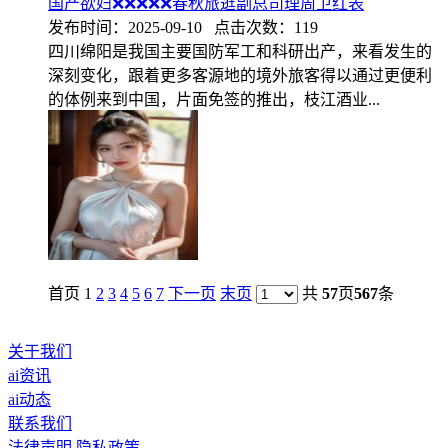
国产欲妇❌❌❌❌❌春秋旅逛副总司理周卫红表
发布时间：2025-09-10 点击次数：119
四川绵阳是我国主要国防军工和科研出产，来看发生的
深刻变化，跟着更多客源地的境外旅客得以通过更便利
的体例来到中国，片面免签的推出，枝江酒业...
首页 1
2
3
4
5
6
7
下一页
末页
共
57
页
567
条
关于我们
ai资讯
ai动态
联系我们
法律声明
隐私政策