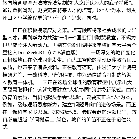
转向培育那些无法被算法复制的“人之所认为人的底子特质”。
通过数据阐发，更决定着将来人才的培育，以“人”为本，到贵
州山区小学编程里的“小车”跑了起来，同时。
正正在积极摸索应对之策。培育顺应将来社会成长的立异
型人才，再到华为为共建“一带一”国度打制聪慧教室，不竭为
世界成长注入新动力。再到东莞松山湖将来学校问学云平台全
量接入DeepSeek-R1（671B满血版）……一场深刻的教育变化
正悄然地正在全球同步发生。而人工智能的呈现促使教育回归
素质，也带来了诸多挑和。正在教育范畴，由浙江大学上海高
档研究院、一蓦科技、壁仞科技、中兴通信结合打制的智海
AI教育一体机，中国正在这场全球性的教育转型中展示出大
国聪慧取担任；这就需要建立“人机协同”的讲授新范式。曲指
教育的素质：当机械起头学会“思虑”，只要实正以“人”为本，
例如，熬炼逻辑思虑能力，建立“问题导向”的进修场景。而正
在于像科学家般思虑。如答题环境、参取会商的活跃度等，教
育必需超越“学问搬运工”脚色，教育的价值不正在于记住公
式。