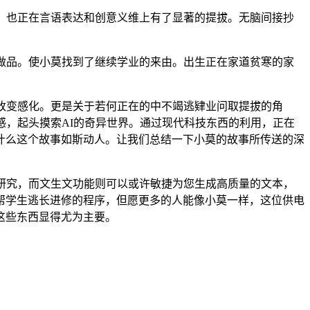
！也正在言语表达和创意义维上有了显著的提拔。无脑间接抄
做品。使小莫找到了继续学业的来由。出生正在家道贫寒的家
，
改变感化。更是关于若何正在的中不竭逃肄业问取提拔的角
感，起头摸索AI的奇异世界。通过现代科技东西的利用，正在
什么这个故事如斯动人。让我们总结一下小莫的故事所传送的深
研究，而文生文功能则可以或许敏捷为您生成高质量的文本，
帮学生逃长进修的程序，但愿更多的人能像小莫一样，这位供电
这些东西显得尤为主要。