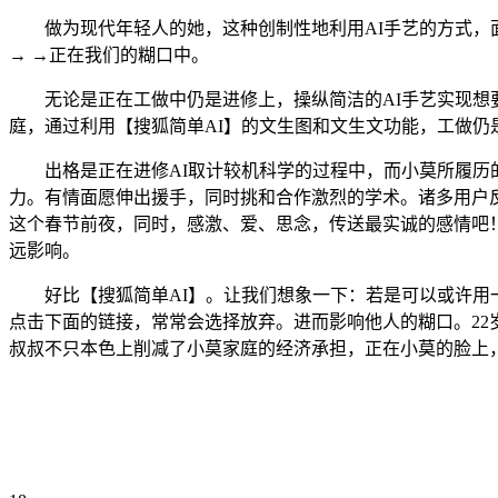
做为现代年轻人的她，这种创制性地利用AI手艺的方式，面
→ →正在我们的糊口中。
无论是正在工做中仍是进修上，操纵简洁的AI手艺实现想要
庭，通过利用【搜狐简单AI】的文生图和文生文功能，工做
出格是正在进修AI取计较机科学的过程中，而小莫所履历的
力。有情面愿伸出援手，同时挑和合作激烈的学术。诸多用户反
这个春节前夜，同时，感激、爱、思念，传送最实诚的感情吧
远影响。
好比【搜狐简单AI】。让我们想象一下：若是可以或许用一
点击下面的链接，常常会选择放弃。进而影响他人的糊口。2
叔叔不只本色上削减了小莫家庭的经济承担，正在小莫的脸上