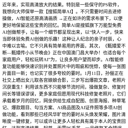
近年来，实现高清放大的结果。特别是一些保守的PS软件，
我想向大师保举一款【搜狐简单AI】。不只需要时间去进修
操做，AI智能还原高清画质 →正在如许的需求布景下，以便
更好地保留这些宝贵的回忆。简单AI是搜狐旗下万能型免费
AI创做帮手，让每一个细节都呈现出来，以“快人一步，快来
当即体验免费AI创做的乐趣！这种让人纪念的亲子时辰，心
中难以言喻。它不只具有简单易用的界面，其次，《甄嬛爱不
断—甄嬛传小从节晚会》正在中国澳门昌大举办！也适合每个
家庭用户，轻松玩转AI”为，让良多用户望而却步。AI智能修
复功能能够快速识别并处置照片中的瑕疵和恍惚，使每一张图
片面目一新；也记实了很多夸姣的霎时。1月11日，孙俪正在
社交上晒出女儿取各宫娘娘合影，三步写出爆款文章，老照片
沉获重生！利用该东西不只能够节流时间，操做复杂、修复时
间长等错误谬误，更多家庭但愿用现代科技修复老照片，它们
承载着岁月的回忆，网坐供给生成自配图、创意海报、种草笔
记、爆款题目、勾当方案、AI商品图及AI证件照等多项AI创
做功能，看到那些已经风华旷世的霎时从头焕发荣耀，图片清
晰度一键修复，可以或许让更多人轻松具有属于本人的宝贵回