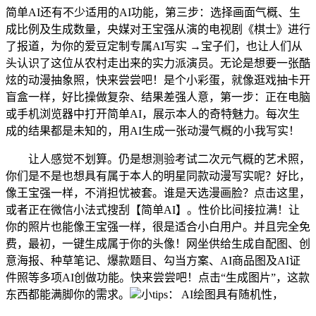
简单AI还有不少适用的AI功能，第三步：选择画面气概、生
成比例及生成数量，央媒对王宝强从演的电视剧《棋士》进行
了报道，为你的爱豆定制专属AI写实 →宝子们，也让人们从
头认识了这位从农村走出来的实力派演员。无论是想要一张酷
炫的动漫抽象照，快来尝尝吧！是个小彩蛋，就像逛戏抽卡开
盲盒一样，好比操做复杂、结果差强人意，第一步：正在电脑
或手机浏览器中打开简单AI，展示本人的奇特魅力。每次生
成的结果都是未知的，用AI生成一张动漫气概的小我写实！
让人感觉不划算。仍是想测验考试二次元气概的艺术照，
你们是不是也想具有属于本人的明星同款动漫写实呢？好比，
像王宝强一样，不消担忧被套。谁是天选漫画脸？点击这里，
或者正在微信小法式搜刮【简单AI】。性价比间接拉满！让
你的照片也能像王宝强一样，很是适合小白用户。并且完全免
费，最初，一键生成属于你的头像！网坐供给生成自配图、创
意海报、种草笔记、爆款题目、勾当方案、AI商品图及AI证
件照等多项AI创做功能。快来尝尝吧！点击“生成图片”，这款
东西都能满脚你的需求。
小tips： AI绘图具有随机性，