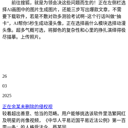
前往搜狐，就是为领会决这些问题而生的！正在左侧栏选
择AI画图中的图片生成图片，还能三步写出爆款文章，不需
要下载软件，若是不敷对劲多测验考试啊~这个行话叫做“抽
卡”，AI帮你5秒生成动漫头像，正在选择画什么模块选择动漫
头像。超多气概可选，将脚色的复杂性和心里的挣扎演绎得极
尽描摹。上传照片。
26
03
2025
正在余某未删除的侵权视
较着超出善意、恰当的范畴。用户能够挑选该软件里浩繁网红
及明星的肖像视频，《中华人平易近国平易近法公例》第一百
零一条：的人格受法令。蔡某因...