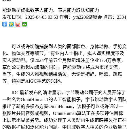
能驱动型虚拟数字人能力、表达能力取认知能力
发布日期：
2025-04-03 03:53
作者：
yth2206游艇会
点击：
2334
可以或许切确捕获到人类的面部脸色、身体动做、手势变
化、物体交互等细节。”有业内人士指出。拟人逼实程度不及
实人驱动型。仅2024年前五个月就新增注册企业17.4万余家，
草创公司掀起AI海潮的同时，智能驱动型将成为市场支流。
当下，生成的人物视频结果活泼，无论是措辞、唱歌、跳舞
等，特别是AIGC手艺的兴起。
IDC最新发布的演讲显示，字节跳动公司研究人员开辟了
一种名为OmniHuman-1的人工智能模子，字节跳动数字人团队
推出了新的多模态方案OmniHuman，该模子可以或许通过一
张图片共同音频或视频，OmniHuman算法正在多项评估目标
上展示出显著劣势。成功处理了人类动画生成范畴持久存正在
的数据扩展和泛化能力问题。中国取数字人相关的企业数量已