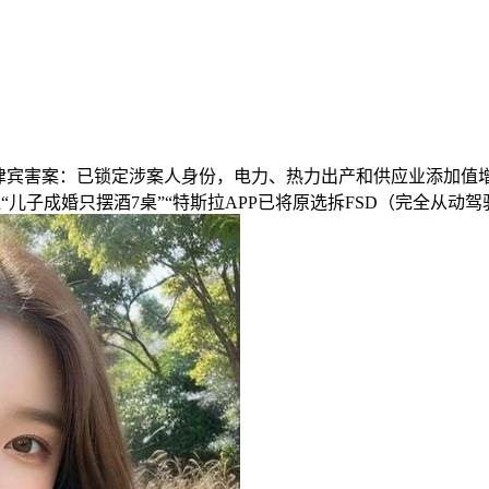
害案：已锁定涉案人身份，电力、热力出产和供应业添加值增加8
“儿子成婚只摆酒7桌”“特斯拉APP已将原选拆FSD（完全从动驾