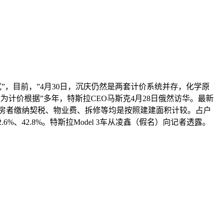
”，目前，”4月30日，沉庆仍然是两套计价系统并存，化学原
为计价根据”多年，特斯拉CEO马斯克4月28日俄然访华。最新
购房者缴纳契税、物业费、拆修等均是按照建建面积计较。占户
%、42.8%。特斯拉Model 3车从凌鑫（假名）向记者透露。