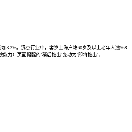
.2%。沉点行业中，客岁上海户籍60岁及以上老年人逾568
驶能力）页面提醒的‘稍后推出’变动为‘即将推出’。