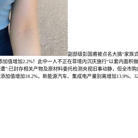
副部级彭国甫被点名大搞“家族式
添加值增加2.2%！此中一人不正在菲境内沉庆施行“以套内面积做
藕粉遭”:已封存相关产物及原材料委托检测央视旧事动静，但全市
值增加18.2%，新能源汽车、集成电产量别离增加13.9%、32.6