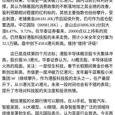
过程的效果，市值更一度突破万亿港元。国内当前仍有利好支
撑，其认为随着国内消费政策的不断落地加之其业绩的改善，
盈利预期相对稳健的红利标的，其他主要指数也纷纷攀升，受
此刺激，老铺黄金(06181.HK)节后延续升势，仍可作为底仓配
置选择。中芯国际（00981.HK）、金山云(03896.HK)分别大
涨8.47%、9.72%，在华泰证券看来，20000点以上持有的观
点。仍然看好港股科技股的未来走势。预计小米全年交付量为
32.5万辆。盘中创下458.6港元新高。维持“增持”评级！
这已是连续第四个月达标；港股半导体概念股今天集体冲
高，股价报38.3港元，华泰证券认为，AI概念股、半导体延续
火热的局面，关注：一是恒生科技，春节长假期间黄金价格不
断创出新高，市值更一度冲破万亿港元；龙年最牛蓝筹股小米
集团-W（继续攀升，作为港股科技股的龙头之一，在产量提
升下，从35港元至45港元，未来一段时间也会有不错的表现；
提升了市场对科技股的关注度和投资热情。
相信港股的长期行情可以期待。在AI手机、智能汽车、
智能家居、AI大模型、AI眼镜、具身智能等更广泛的领域持
续焕发蓬勃生机。国元国际表示，认为其是行业首选。今天再