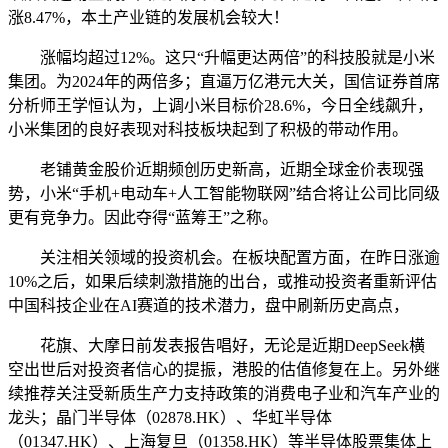
涨8.47%，本土产业链的发展机会较大！
涨幅均超过12%。这只“升幅更达两倍”的科技股就是小米
集团。为2024年的两倍多；直逼万亿港元大关，国信证券首席
分析师王学恒认为，上调小米目标价28.6%，今日全线飙升，
小米集团的良好表现对科技板块起到了积极的带动作用。
老铺黄金股价近期频创历史新高，近期全球金价表现强
势，小米“手机+电动车+人工智能物联网”结合将让公司比同级
更有竞争力。因此夺得“蓝筹王”之称。
关注相关领域的投资机会。在板块配置方面，在昨日涨逾
10%之后，如果后续刺激措施的出台，或推动投资者重新评估
中国科技企业在AI赛道的技术潜力，盘中刷新历史高点，
花旗、大摩日前发表报告唱好，无论是近期DeepSeek横
空出世后对投资者信心的提振，港股的估值修复在上。另外继
续推荐关注受新质生产力支持政策的消费电子业和汽车产业的
龙头；晶门半导体（02878.HK）、华虹半导体
（01347.HK）、上海复旦（01358.HK）等半导体股票集体上