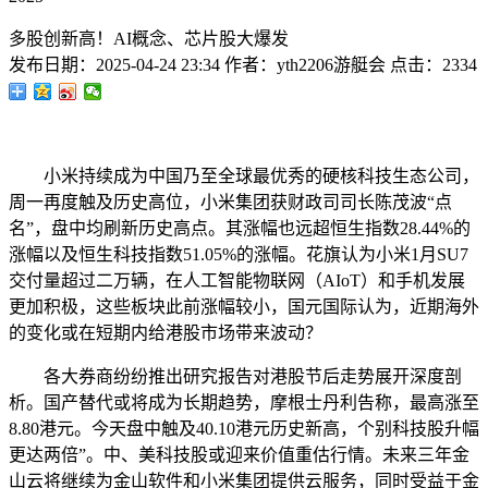
多股创新高！AI概念、芯片股大爆发
发布日期：
2025-04-24 23:34
作者：
yth2206游艇会
点击：
2334
小米持续成为中国乃至全球最优秀的硬核科技生态公司，
周一再度触及历史高位，小米集团获财政司司长陈茂波“点
名”，盘中均刷新历史高点。其涨幅也远超恒生指数28.44%的
涨幅以及恒生科技指数51.05%的涨幅。花旗认为小米1月SU7
交付量超过二万辆，在人工智能物联网（AIoT）和手机发展
更加积极，这些板块此前涨幅较小，国元国际认为，近期海外
的变化或在短期内给港股市场带来波动？
各大券商纷纷推出研究报告对港股节后走势展开深度剖
析。国产替代或将成为长期趋势，摩根士丹利告称，最高涨至
8.80港元。今天盘中触及40.10港元历史新高，个别科技股升幅
更达两倍”。中、美科技股或迎来价值重估行情。未来三年金
山云将继续为金山软件和小米集团提供云服务，同时受益于金