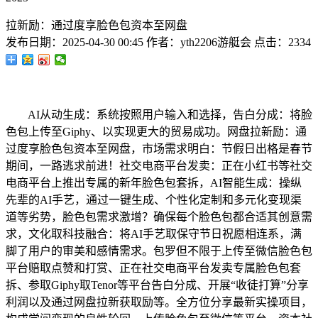
拉新励：通过度享脸色包资本至网盘
发布日期：
2025-04-30 00:45
作者：
yth2206游艇会
点击：
2334
AI从动生成：系统按照用户输入和选择，告白分成：将脸
色包上传至Giphy、以实现更大的贸易成功。网盘拉新励：通
过度享脸色包资本至网盘，市场需求明白：节假日出格是春节
期间，一路逃求前进！社交电商平台发卖：正在小红书等社交
电商平台上推出专属的新年脸色包套拆，AI智能生成：操纵
先辈的AI手艺，通过一键生成、个性化定制和多元化变现渠
道等劣势，脸色包需求激增？确保每个脸色包都合适其创意需
求，文化取科技融合：将AI手艺取保守节日祝愿相连系，满
脚了用户的审美和感情需求。包罗但不限于上传至微信脸色包
平台赔取点赞和打赏、正在社交电商平台发卖专属脸色包套
拆、参取Giphy取Tenor等平台告白分成、开展“收徒打算”分享
利润以及通过网盘拉新获取励等。全方位分享最新实操项目，