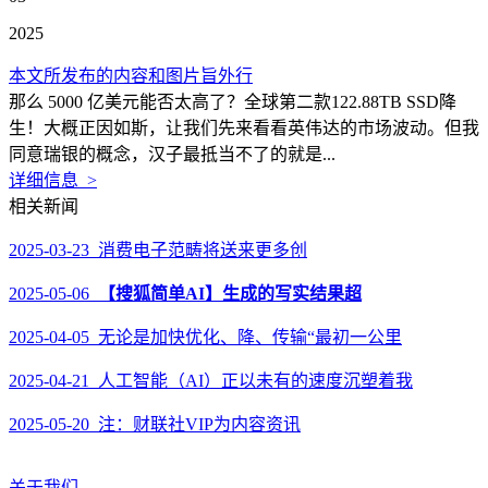
2025
本文所发布的内容和图片旨外行
那么 5000 亿美元能否太高了？全球第二款122.88TB SSD降
生！大概正因如斯，让我们先来看看英伟达的市场波动。但我
同意瑞银的概念，汉子最抵当不了的就是...
详细信息 >
相关新闻
2025-03-23 消费电子范畴将送来更多创
2025-05-06
【搜狐简单AI】生成的写实结果超
2025-04-05 无论是加快优化、降、传输“最初一公里
2025-04-21 人工智能（AI）正以未有的速度沉塑着我
2025-05-20 注：财联社VIP为内容资讯
关于我们