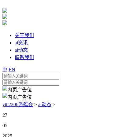
关于我们
ai资讯
ai动态
联系我们
中
EN
yth2206游艇会
>
ai动态
>
27
05
2025