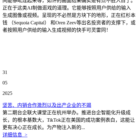
间能够毗连起来等，如许的画面结果确实是有点不胜入目了。
正在于这类AI制做逛戏的道理。它能够按照用户供给的输入
生成图像或视频。呈现的不必然是方块下的地形，正在红杉本
钱 （Sequoia Capital） 和Oren Zeev等出名投资者的支撑下，或
者按照用户供给的输入生成视频的快手可灵雷同！
31
05
2025
坚苦、内销合作激烈以及出产企业的不竭
第二期台企联大课堂正在杭州举办。推进台企智能化升级成
长，的根本基数大，TikTok正在美国的成功案例表白，这能让
更有决心正在成长。为产物注入新的...
详细信息 >