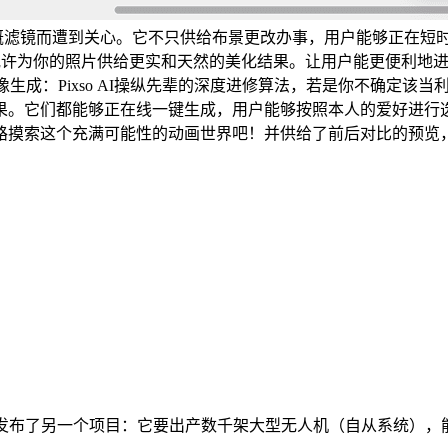
戏气概滤镜而遭到关心。它不只供给布景更改办事，用户能够正在短时间内
以或许为你的照片供给更实和天然的美化结果。让用户能更便利地
成：Pixso AI操纵先辈的深度进修算法，若是你不确定该当
果。它们都能够正在线一键生成，用户能够按照本人的爱好进行
个充满可能性的动画世界吧！并供给了前后对比的预览，它的 AI 东
发布了另一个项目：它要出产数千架大型无人机（自从系统），能够