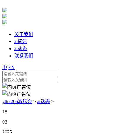
关于我们
ai资讯
ai动态
联系我们
中
EN
yth2206游艇会
>
ai动态
>
18
03
2025