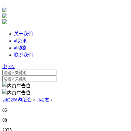
关于我们
ai资讯
ai动态
联系我们
中
EN
yth2206游艇会
>
ai动态
>
05
08
2025