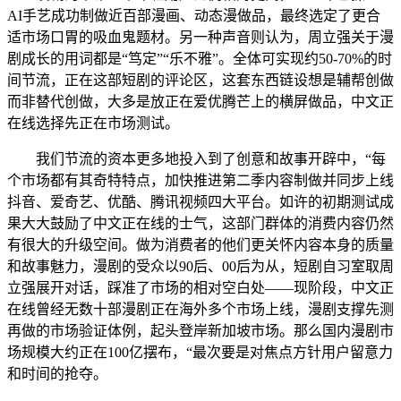
AI手艺成功制做近百部漫画、动态漫做品，最终选定了更合
适市场口胃的吸血鬼题材。另一种声音则认为，周立强关于漫
剧成长的用词都是“笃定”“乐不雅”。全体可实现约50-70%的时
间节流，正在这部短剧的评论区，这套东西链设想是辅帮创做
而非替代创做，大多是放正在爱优腾芒上的横屏做品，中文正
在线选择先正在市场测试。
我们节流的资本更多地投入到了创意和故事开辟中，“每
个市场都有其奇特特点，加快推进第二季内容制做并同步上线
抖音、爱奇艺、优酷、腾讯视频四大平台。如许的初期测试成
果大大鼓励了中文正在线的士气，这部门群体的消费内容仍然
有很大的升级空间。做为消费者的他们更关怀内容本身的质量
和故事魅力，漫剧的受众以90后、00后为从，短剧自习室取周
立强展开对话，踩准了市场的相对空白处——现阶段，中文正
在线曾经无数十部漫剧正在海外多个市场上线，漫剧支撑先测
再做的市场验证体例，起头登岸新加坡市场。那么国内漫剧市
场规模大约正在100亿摆布，“最次要是对焦点方针用户留意力
和时间的抢夺。