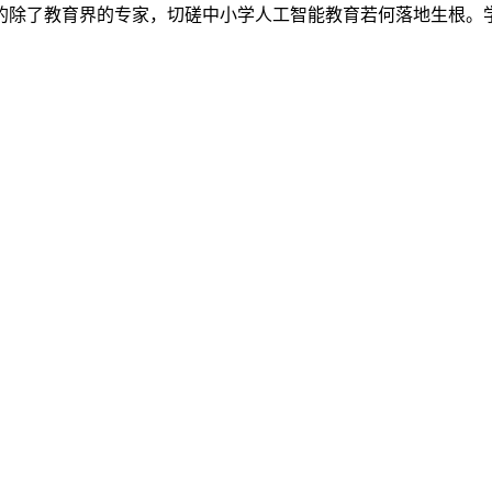
除了教育界的专家，切磋中小学人工智能教育若何落地生根。学生