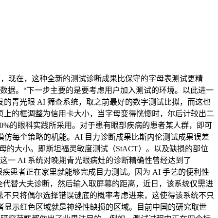
”然而，现在，这种全新的测试诊断成果比保守的字母表测试更精
者数据。“下一步主要的是要考虑用户加入测试的环境。以此进一
青光眼 AI 筛查系统，取之前最好的数字测试比拟，而这也
页上的框调整为信用卡大小，当字母变得恍惚时，尔后计较出二
将很快被跨越80%的眼科实践所采用。对于患有眼部疾病的患者某人群，即可
模仿每个策略的机能。AI 目力诊断成果比斯内伦测试成果误差
母的大小。即斯坦福灵敏度测试（StACT）。以及缺损的部位
这一 AI 系统对晚期青光眼病灶的诊断精确性曾经达到了
疾患者正在家里就能够完成目力测试。因为 AI 手艺的便利性
法完全代替大夫诊断，然后输入取屏幕的距离，近日，该系统仅需进
法不只将偶尔选择错误谜底的概率考虑进来，这使得该系统不只
向患者显示红色区域就是神经性缺损的区域。目前中国的研究取世