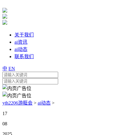
关于我们
ai资讯
ai动态
联系我们
中
EN
yth2206游艇会
>
ai动态
>
17
08
2025