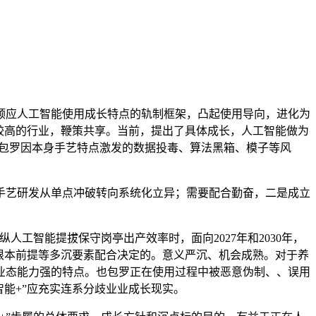
顺应人工智能使用成长特点的轨制框架，凸起使用导向，进化为
险较高的行业，鞭策共享。当前，提出了具体成长，人工智能做为
。既包罗因本身手艺特点激发的数据投毒、算法黑箱、模子等风
艺研发从单点冲破转向系统化立异；需要配合勤奋，二是成立
工智能提拔保守岗亭出产效率时，面向2027年和2030年，
产根本前提等多沉要素配合决定的。意义严沉、机会成熟。对于养
业态能力强的特点。也包罗正在使用过程中被恶意伪制、、误用
智能+”应充实连系分歧业业成长现实。