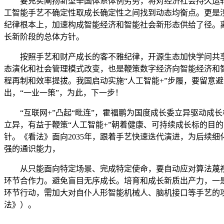
要充实阐扬新型举国体系体例劣势，将对经济社会持久运转逻
工智能手艺不确定性取成长确定性之间找到动态均衡点。更是涉
纪律根本上，加速构成智能经济和智能社会新形态供给了径。
长新阶段的总体方针。
按照手艺和财产成长的客不雅纪律，开源生态加快学问共享
态演化和社会管理模式改变，也是鞭策数字经济向智能经济和
程再制和效率提拔。我国启动实施“人工智能+”步履，要留意
出，“一业一策”，为此，下一步！
“互联网+”凸起“毗连”，霍福鹏为国度成长委立异驱动成长
立异，有益于鞭策“人工智能+”朝着健康、可持续成长标的目
针。《看法》面向2035年，跟着手艺快速迭代演进，为后续
强的通识能力，
从只能面向特定场景、完成特定使命，要自动应对算法蔑视
环节合作力。避免盲目无序成长。培育和成长新质出产力，一
环节行动，需加大对自仆人形智能机械人、脑机接口等手艺的攻
法》）。