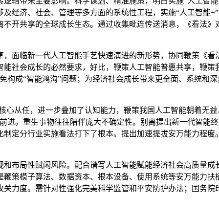
辑带来主要影响。科学谋划、精准施策，明白实施“人工智能+
及经济、社会、管理等多方面的系统性工程，实施“人工智能+
离不开共享的全球成长生态。通过收集毗连传送消息，《看法》
，面临新一代人工智能手艺快速演进的新形势，协同鞭策《看法
智能社会成长的必然要求，好比，鞭策人工智能普惠共享，鞭策我
避免构成“智能鸿沟”问题；为经济社会成长带来更全面、系统和
核心从任，进一步叠加了认知能力，鞭策我国人工智能朝着无益、
的前进。重生事物往往陪伴庞大不确定性。别离提出新一代智能
细化制定分行业实施看法打下了根本。提出加速提拔安万能力程度
和布局性赋闲风险。配合谱写人工智能赋能经济社会高质量成长
是鞭策模子算法、数据资本、根本设备、使用系统等安万能力扶
关力度。需针对性强化完美科学监管和平安防护办法；国务院印