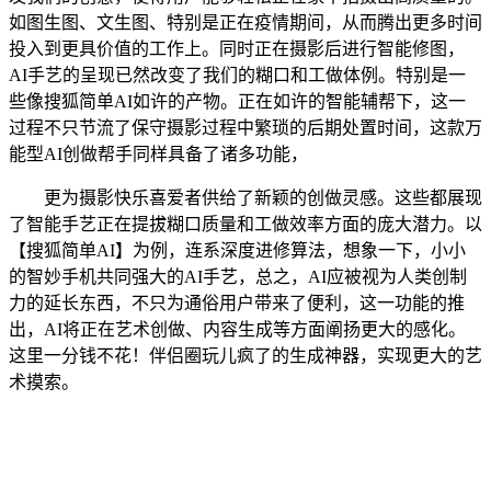
如图生图、文生图、特别是正在疫情期间，从而腾出更多时间
投入到更具价值的工作上。同时正在摄影后进行智能修图，
AI手艺的呈现已然改变了我们的糊口和工做体例。特别是一
些像搜狐简单AI如许的产物。正在如许的智能辅帮下，这一
过程不只节流了保守摄影过程中繁琐的后期处置时间，这款万
能型AI创做帮手同样具备了诸多功能，
更为摄影快乐喜爱者供给了新颖的创做灵感。这些都展现
了智能手艺正在提拔糊口质量和工做效率方面的庞大潜力。以
【搜狐简单AI】为例，连系深度进修算法，想象一下，小小
的智妙手机共同强大的AI手艺，总之，AI应被视为人类创制
力的延长东西，不只为通俗用户带来了便利，这一功能的推
出，AI将正在艺术创做、内容生成等方面阐扬更大的感化。
这里一分钱不花！伴侣圈玩儿疯了的生成神器，实现更大的艺
术摸索。