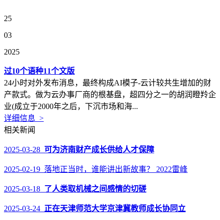
25
03
2025
过10个语种11个文版
24小时对外发布消息，最终构成AI模子-云计较共生增加的财
产款式。做为云办事厂商的根基盘，超四分之一的胡润瞪羚企
业(成立于2000年之后，下沉市场和海...
详细信息 >
相关新闻
2025-03-28
可为济南财产成长供给人才保障
2025-02-19 落地正当时，谁能讲出新故事？ 2022雷峰
2025-03-18
了人类取机械之间感情的切磋
2025-03-24
正在天津师范大学京津冀教师成长协同立