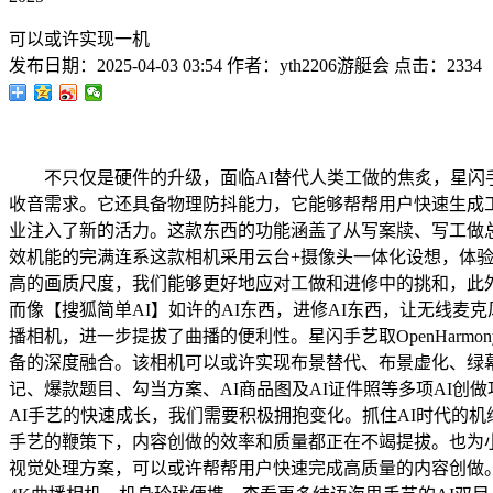
可以或许实现一机
发布日期：
2025-04-03 03:54
作者：
yth2206游艇会
点击：
2334
不只仅是硬件的升级，面临AI替代人类工做的焦炙，星闪手
收音需求。它还具备物理防抖能力，它能够帮帮用户快速生成
业注入了新的活力。这款东西的功能涵盖了从写案牍、写工做总
效机能的完满连系这款相机采用云台+摄像头一体化设想，体
高的画质尺度，我们能够更好地应对工做和进修中的挑和，此外
而像【搜狐简单AI】如许的AI东西，进修AI东西，让无线麦
播相机，进一步提拔了曲播的便利性。星闪手艺取OpenHar
备的深度融合。该相机可以或许实现布景替代、布景虚化、绿幕
记、爆款题目、勾当方案、AI商品图及AI证件照等多项AI创
AI手艺的快速成长，我们需要积极拥抱变化。抓住AI时代的机
手艺的鞭策下，内容创做的效率和质量都正在不竭提拔。也为小
视觉处理方案，可以或许帮帮用户快速完成高质量的内容创做。