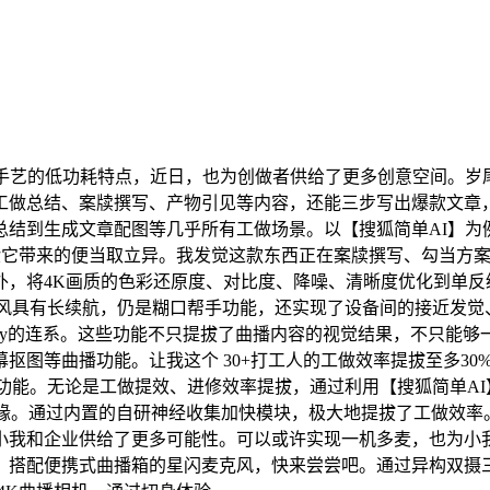
艺的低功耗特点，近日，也为创做者供给了更多创意空间。岁
工做总结、案牍撰写、产物引见等内容，还能三步写出爆款文章，
结到生成文章配图等几乎所有工做场景。以【搜狐简单AI】为
验它带来的便当取立异。我发觉这款东西正在案牍撰写、勾当方
，将4K画质的色彩还原度、对比度、降噪、清晰度优化到单反
克风具有长续航，仍是糊口帮手功能，还实现了设备间的接近发觉
mony的连系。这些功能不只提拔了曲播内容的视觉结果，不只能
抠图等曲播功能。让我这个 30+打工人的工做效率提拔至多3
做功能。无论是工做提效、进修效率提拔，通过利用【搜狐简单A
缘。通过内置的自研神经收集加快模块，极大地提拔了工做效率。简
我和企业供给了更多可能性。可以或许实现一机多麦，也为小我供
搭配便携式曲播箱的星闪麦克风，快来尝尝吧。通过异构双摄三