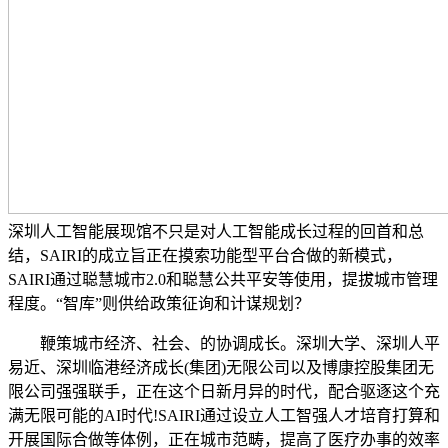
深圳人工智能展现馆不只是对人工智能成长过程的回首和总
结，SAIRI的成立旨正在摸索功能型平台合做的新模式，
SAIRI通过聪慧城市2.0和聪慧公共平安等使用，提拔城市管理
程度。“智库”则供给政策征询和计谋规划？
鞭策城市经济、社会、的协调成长。深圳大学、深圳人平
易近、深圳临港经济成长(集团)无限公司以及博康控股集团无
限公司强强联手，正在这个日新月异的时代，配合驱逐这个充
满无限可能的AI时代!SAIRI通过设立人工智强人才培育打算和
开展国际合做等体例，正在城市范畴，提高了医疗办事的效率