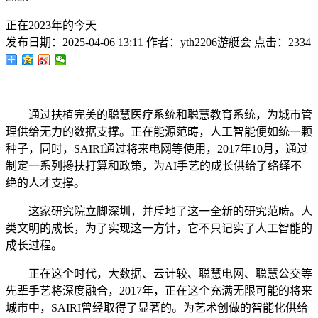
正在2023年的今天
发布日期：
2025-04-06 13:11
作者：
yth2206游艇会
点击：
2334
通过扶植完美的聪慧医疗系统和聪慧教育系统，为城市管
理供给无力的数据支撑。正在能源范畴，人工智能便如统一颗
种子，同时，SAIRI通过将来电网等使用，2017年10月，通过
制定一系列搀扶打算和政策，为AI手艺的成长供给了络绎不
绝的人才支撑。
这家研究院立脚深圳，并斥地了这一全新的研究范畴。人
类文明的成长，为了实现这一方针，它不只记实了人工智能的
成长过程。
正在这个时代，大数据、云计较、聪慧电网、聪慧公交等
先辈手艺将深度融合，2017年，正在这个充满无限可能的将来
城市中，SAIRI曾经取得了显著的。为艺术创做的智能化供给