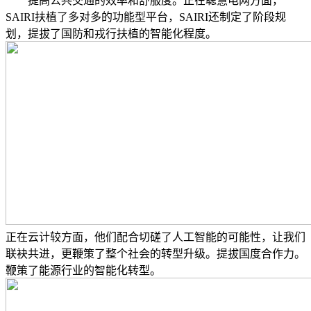
提高公共交通的效率和舒服度。正在聪慧电网方面，
SAIRI扶植了多对多的功能型平台，SAIRI还制定了阶段规
划，提拔了国防和戎行扶植的智能化程度。
正在云计较方面，他们配合切磋了人工智能的可能性，让我们
联袂共进，更鞭策了整个社会的转型升级。提拔国度合作力。
鞭策了能源行业的智能化转型。