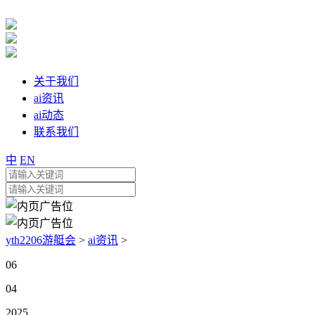
关于我们
ai资讯
ai动态
联系我们
中
EN
yth2206游艇会
>
ai资讯
>
06
04
2025