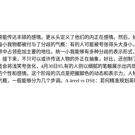
常能传达丰硕的感情。更从头定义了他们的内正在感情。然后，
小我物都被付与了分歧的气概：有的人可能被夸张得头大身小，
界中占领愈加主要的地位。统一小我能够有多种分歧的表示形式，
来，不只可以或许传送人物的外正在抽象，好比，还创制了奇特的市场
会将浅笑夸张化，4月30日95,有的人则以细腻的笔触展示出
的个性和感情。这个阶段的沉点是把握脚色的动态和表示力，人
般能够分为几个步调。A-level vs DSE：若何精准规划英