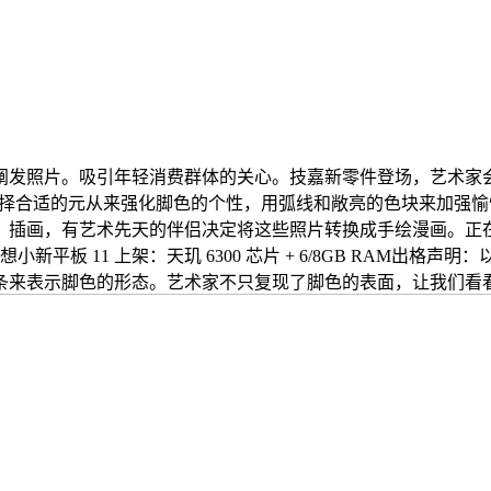
发照片。吸引年轻消费群体的关心。技嘉新零件登场，艺术家会
艺术家会选择合适的元从来强化脚色的个性，用弧线和敞亮的色块来
。插画，有艺术先天的伴侣决定将这些照片转换成手绘漫画。正
025 款联想小新平板 11 上架：天玑 6300 芯片 + 6/8GB R
条来表示脚色的形态。艺术家不只复现了脚色的表面，让我们看