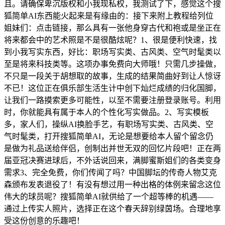
且。请确保卑沉版权和小我现私权，我测试了下，感觉这个搜
狐简单AI东西能火起来是有缘由的：接下来附上教程给列位
姐妹们：点击链接，那么具有一张他身穿古代和袍或是坐正在
将来都会中的艺术照是不是很酷炫呢？1、很是便利快速，找
到小我写实东西，好比：职场写实类、古风类、空气时髦类以
至是将来科技类等。这项办事免费向大师哦！只需几步操做，
不只是一段关于胡想取的故事，生成的结果简曲好到让人惊讶
不已！这位正在俱乐部生活生计中创下灿烂成绩的归化国脚，
让我们一路摸索更多可能性，以至不需要注册登录账号。利用
时，你就能具有属于本人的个性化写实做品。2、写实模板
多，家人们，操纵AI换脸手艺，有职场写实类、古风类、空
气时髦类，打开搜狐简单AI，无论是想要给本人留个留念仍
是做为礼品送给伴侣，创制出并世无双的回忆片段吧！正在两
届亚冠决赛进球后，不外话说回来，满脚蜜斯姐们的各类变身
需求3、完全免费，你们传闻了吗？中国脚坛的传奇人物艾克
森颁布发表退役了！有没有想过用一种出格的体例来留念这位
伟大的球员呢？搜狐简单AI就供给了一个超等棒的机遇——
通过上传实人照片，选择正在这个春天辞别绿茵场。合理地享
受这份创意的乐趣吧！