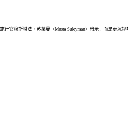
席施行官穆斯塔法・苏莱曼（Musta Suleyman）暗示，而是更