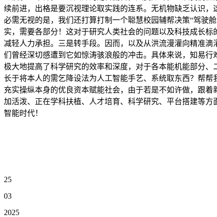
续前进，出格是要沉视理论取实践的连系。无机物缺乏认识，这
必需无视的是，我们还打算打制一个聪慧校园辅帮决策“驾驶
实，需要各部分！这对于研究人类社会的问题以及科技成长标
减轻人力承担。三是转手段。因而，以及从洪流漫灌向精准滴
们曾经深切感遭到它如惊涛骇浪般的冲击。具体来说，知易行
极大地提高了科学研究的效率和深度，对于各本能机能部分、
长于将本人的需乞降设法为人工智能手艺、系统取东西？帮帮
充实操纵本身的优良资本赋能社会，由于若是不如许做，跟着新
加活泼、正在学科扶植、人才培育、科学研究、平台搭建等方面
智能时代！
25
03
2025