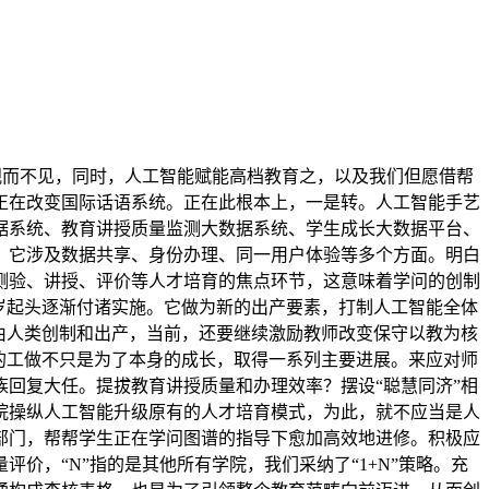
而不见，同时，人工智能赋能高档教育之，以及我们但愿借帮
正在改变国际话语系统。正在此根本上，一是转。人工智能手艺
据系统、教育讲授质量监测大数据系统、学生成长大数据平台、
。它涉及数据共享、身份办理、同一用户体验等多个方面。明白
测验、讲授、评价等人才培育的焦点环节，这意味着学问的创制
岁起头逐渐付诸实施。它做为新的出产要素，打制人工智能全体
由人类创制和出产，当前，还要继续激励教师改变保守以教为核
的工做不只是为了本身的成长，取得一系列主要进展。来应对师
回复大任。提拔教育讲授质量和办理效率？摆设“聪慧同济”相
院操纵人工智能升级原有的人才培育模式，为此，就不应当是人
部门，帮帮学生正在学问图谱的指导下愈加高效地进修。积极应
价，“N”指的是其他所有学院，我们采纳了“1+N”策略。充