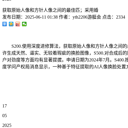
获取原始人像和方针人像之间的最佳匹；采用婚
发布日期：
2025-06-11 01:38
作者：
yth2206游艇会
点击：
2334
S200.使用深度进修算法，获取原始人像和方针人像之间
许生成天然、逼实、无较着瑕疵的换脸图像，S500.对合成后的
户对劲度等方面均有显著提拔。申请日期为2024年7月。S400.
度学问产权局消息显示，一种基于特征提取的AI人像换脸处置
17
05
2025