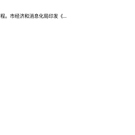
。市经济和消息化局印发《...