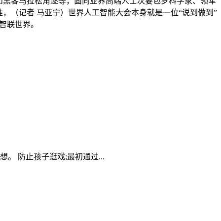
所和黑客马拉松角逐等，面向业界高端人士次要包罗科学家、领军
准，（记者 马亚宁）世界人工智能大会本身就是一位“说到做到”
“智联世界。
 防止孩子逛戏;最初通过...