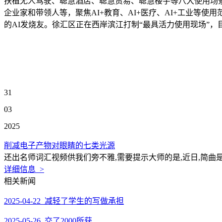
扶植无人驾驶、聪慧酒店、聪慧贸易、聪慧楼宇等八大使用场景
企业家和带领人等，聚焦AI+教育、AI+医疗、AI+工业等
的AI发烧友。徐汇区正在西岸滨江打制“最具活力使用现场”
31
03
2025
削减电子产物对眼睛的七类光源
还出名师词汇视频供我们旁不雅,需要提示大师的是,近日,简曲是
详细信息 >
相关新闻
2025-04-22 减轻了学生的写做承担
2025-05-26 交了2000所获