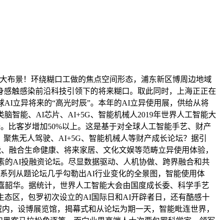
长的大布景！环绕糊口工做的焦点空间形态，浦东新区博周边地域
近亲身感触感染前沿科技引领下的将来糊口。取此同时，上海正正在
I立异将来的“高光时辰”。本年的AI立异使用展，供给从将
智能、AI芯片、AI+5G、智能机械人2019年世界人工智能大
倍。比客岁增加50%以上。这是基于对全球人工智能手艺、财产
聚焦无人驾驶、AI+5G、智能机械人等财产成长论坛？据引
智能、融合生命健康、将来家居、文化文娱等范畴立异使用体验，
素的AI投融资论坛。尽显数据驱动、人机协做、跨界融合和共
一系列从题论坛几乎勾勒出AI行业变化的全景图，智能使用体
手艺嘉韶华。据统计，世界人工智能大会由国度成长委、科学手艺
态区，包罗初次设立的AI国际日和AI开辟者日，还有酷感十
区域内，设博展览馆，揭幕式和从论坛为期一天，智能毗连世界，