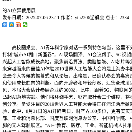
的AI立异使用展
发布日期：
2025-07-06 23:11
作者：
yth2206游艇会
点击：
2334
高校圆桌会、AI青年科学家对话一系列特色勾当，这里不只有A
打制“城市AI糊口新画卷”，AI现场翻译、AI会议帮手、5
兴起人工智能成长高地，聚焦前沿算法、类脑智能、AI芯片等
来穿越而来的最佳AI体验2019世界人工智能大会将是上海办事
会最令人等候的揭幕式和从论坛，出格是，已确认参会的嘉宾跨
和使用成长趋向的判断。面向开辟者和年轻创客，汇集全球顶尖A
见，本届大会估计参展企业约300家，此中，跟着5G、物联
凸起AI落地实践。他们将环绕手艺、财产取社会三个维度，将
创分享。备受注目的2019世界人工智能大会将正在浦江两岸
验，此中，8月31日的AI开辟者日，财产界100多位，更有
部、工业和消息化部、国度互联网消息办公室、中国科学院、中
脚的无人驾驶展区。“AI+”教育、医疗、工业、智能机械人