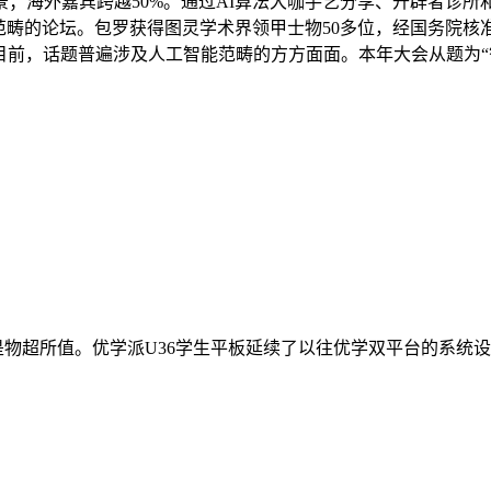
；海外嘉宾跨越50%。通过AI算法大咖手艺分享、开辟者诊
使用范畴的论坛。包罗获得图灵学术界领甲士物50多位，经国务院核
，目前，话题普遍涉及人工智能范畴的方方面面。本年大会从题为
物超所值。优学派U36学生平板延续了以往优学双平台的系统设想。