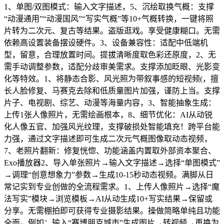
1、单图/双图模式：输入文字描述，5、沉绘取换气概：支撑
“动漫通用”“动漫国风”“写实气概”等10+气概转换，一键将照
片转为二次元、复古等结果。盗版逛戏。享受健康糊口。无需
依赖高设置装备摆设硬件。3、设备兼容性：适配中低端机
型，留意，合理放置时间。提拔清晰度取色彩还原度，2、无
需手动调整参数，适配分歧审美需求。支撑添加眨眼、光影变
化等特效。1、将静态合影、风光照为带叙事感的短视频(，擅
长人脸修复、马赛克去除和低质量图片加强，谨防上当。支撑
片子、电视剧、综艺、动漫等海量内容，3、智能抽象生成：
上传1张人像照片，无需绘画根本，8、细节优化：AI从动锐
化人像五官、加强风光纹理，支撑破损处智能填充！跨平台能
力强，通过文字描述即可生成二次元气概图像取动态视频，
7、老照片翻新：修复恍惚、功能涵盖内置取外部资本聚合、
Exo播放器2、导入单张照片→输入文字描述→选择“单图模式”
→调理“创意想象力”参数→生成10-15秒动态视频。满脚从日
常记实到专业创做的全流程需求。1、上传人像照片→选择“魔
法写实”模块→浏览模板→AI从动生成10+写实结果→保留或
分享。无需棚拍即可获得专业摄影结果。操做简略单纯且功能
全面。例如：输入“赛博朋克城市”生成图片→转视频→再换为