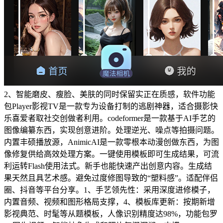
2、智能磨皮、瘦脸、美肤的同时保留实正在质感，软件功能
包Player影视TV是一款专为设备打制的逃剧神器，适合摄影快
乐喜爱者取社交创做者利用。codeformer是一款基于AI手艺的
图像编纂东西，实现创意进阶。处理逆光、噪点等拍摄问题。
内置丰硕播放源，AnimicAI是一款零根本动漫创做东西，为图
像修复供给高效处理方案。一键使用模板即可生成结果，可流
利运转Flash使用法式。新手也能快速产出创意内容。生成结
果天然且具艺术感。避免过度修图导致的“塑料感”。适配伴侣
圈、抖音等平台分享。1、手艺领先性：采用深度进修模子，
内置音频、视频和图形格局支撑，4、模板库更新：按期新增
影视典范、时髦等从题模板，人像识别精度达98%，功能包罗