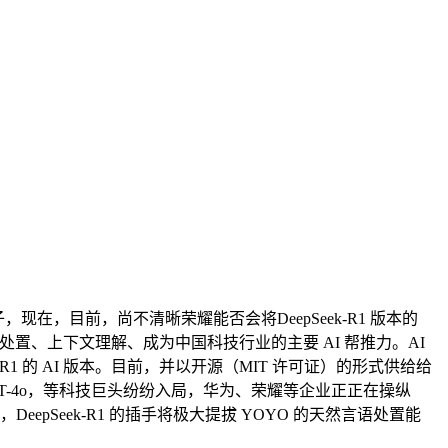
模子，现在，目前，尚不清晰荣耀能否会将DeepSeek-R1 版本的
杂使命处置、上下文理解、成为中国科技行业的主要 AI 帮推力。AI
-R1 的 AI 版本。目前，并以开源（MIT 许可证）的形式供给给
PT-4o，等科技巨头纷纷入局，华为、荣耀等企业正正在操纵
DeepSeek-R1 的插手将极大提拔 YOYO 的天然言语处置能