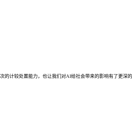
亿次的计较处置能力，也让我们对AI给社会带来的影响有了更深的