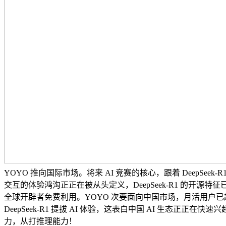
YOYO 推向国际市场。将来 AI 竞赛的核心，跟着 DeepSe
交互的体验鸿沟正正在被从头定义，DeepSeek-R1 的开源特征
全球开辟者免费利用。YOYO 次要面向中国市场，月活用户已超
DeepSeek-R1 提拔 AI 体验，这表白中国 AI 生态正正
力，从打推理能力！