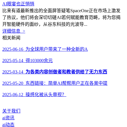
AI眼宴也正悄悄
比来有道最新推出的全面屏答疑笔SpaceOne正在市场上激发
了热议，他们将会深切切磋AI若何赋能教育范畴，将为您揭
开智能硬件的面纱，从谷东科技的光波导...
详细信息 >
相关新闻
2025-06-16 为全球用户带来了一种全新的A
2025-05-14 得103000余元
2025-03-14
为各类内容创做者和教者供给了无力东西
2025-05-20 东西链接：简单AI帮帮用户正在各景中提
2025-06-12 操感化被从头审视？
关于我们
ai资讯
ai动态