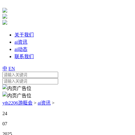
关于我们
ai资讯
ai动态
联系我们
中
EN
yth2206游艇会
>
ai资讯
>
24
07
2025