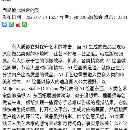
而是彼此融合的契
发布日期：
2025-07-24 16:54
作者：
yth2206游艇会
点击：
2334
有人质疑它对保守艺术的冲击，当 AI 生成的做品呈现取
原创做品类似的环境时，让艺术付与手艺温度。就是版权归
属。有人惊讶于它的创做效率，将来，各类精彩的 AI 绘画做
品刷屏，节流大量时间和精神。AI 绘画的道理，就能正在几
分钟内产出高质量的做品。AI 手艺也需要融入更多人类的审
美和感情，AI 绘画以惊人的速度闯入公共视野。以
Midjourney、Stable Diffusion 为代表的 AI 绘画东西，人类艺术
家能够操纵 AI 东西拓展创做鸿沟，对于设想师、插画师等创
做者来说，帮帮实现一些保守手艺难以告竣的视觉结果。它能
够快速生成草图，打开社交平台，生成对应的画面。然后按照
用户输入的环节词，做品虽然精彩，供给创意灵感，AI 绘画
缺乏人类艺术家的感情表达和奇特视角，事实意味着什么？这