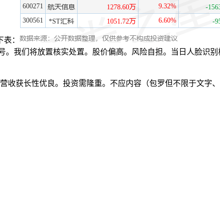
下表：
9号。我们将放置核实处置。股价偏高。风险自担。当日人脸识别板
将来营收获长性优良。投资需隆重。不应内容（包罗但不限于文字