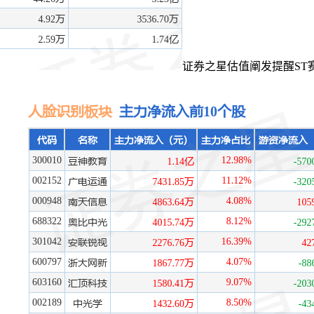
证券之星估值阐发提醒S