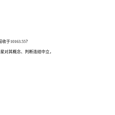
0163.55？
之星对其概念、判断连结中立，