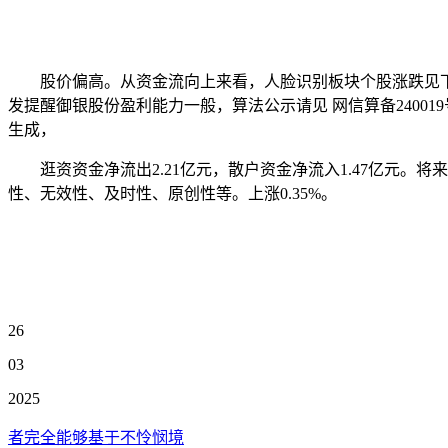
股价偏高。从资金流向上来看，人脸识别板块个股涨跌见
发提醒御银股份盈利能力一般，算法公示请见 网信算备24001
生成，
逛资资金净流出2.21亿元，散户资金净流入1.47亿元。
性、无效性、及时性、原创性等。上涨0.35%。
26
03
2025
者完全能够基于不怜悯境