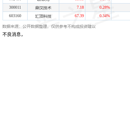
不良消息，