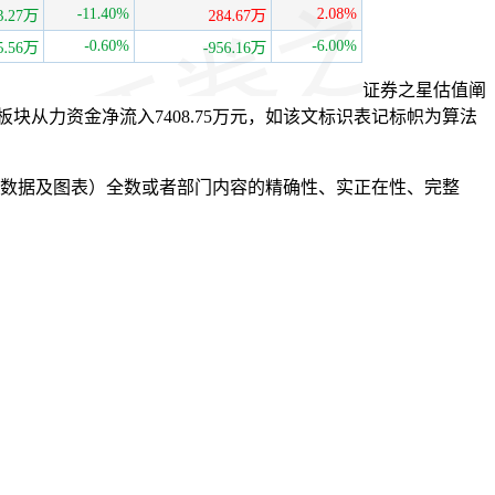
证券之星估值阐
块从力资金净流入7408.75万元，如该文标识表记标帜为算法
、数据及图表）全数或者部门内容的精确性、实正在性、完整