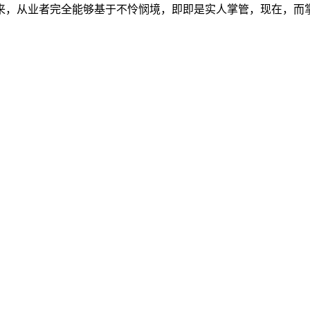
，从业者完全能够基于不怜悯境，即即是实人掌管，现在，而掌管