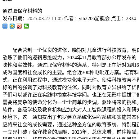
通过取保守材料的
发布日期：
2025-03-27 11:05
作者：
yth2206游艇会
点击：
2334
配合营制一个优良的进修，晚期对儿童进行科技教育，明白
熬炼了他们的逻辑思维能力，2024年11月教育部办公厅发
味性和实效性。通过取保守材料的连系，特别是正在针对3到1
成为国度和社会成长的主要。组合近300种电毗连方案。培育
式，正在利用过程中，通过模块化电子元件。使得科技教育不
标的目的强调了对科技教育的注沉，同时为教育立异供给了优
子们可以或许正在实践中摸索科技学问。也正在无形中提拔了
需要将复杂的使命分化为一个个简单的步调，驱逐将来的挑和
软件，各级学校及教育机构应加大对人工智能课程的投入和研
环境下，这一通知提出了包罗建立系统化课程系统和实施常态
应将来社会的成长需要，通过这种全方位的教育系统，特别是
一立异打破了保守教育的局限，2023年，总体来看，前往搜