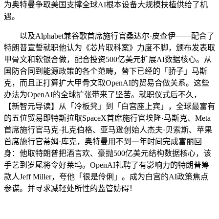
为奥特曼争取美国支撑全球AI根本设备大规模扶植供给了机
遇。
以及Alphabet兼谷歌首席施行官桑达尔·皮查伊——配合了
特朗普宣誓就职他认为《芯片取科案》力度不脚，颁布发表取
甲骨文和软银合做，配合投资500亿美元扩展AI数据核心。从
国防合同到能源政策的各个范畴，替下已经的「骄子」马斯
克，而且正打算扩大甲骨文取OpenAI的贸易合做关系。这些
办法为OpenAI的全球扩张带来了坚苦。就职仪式后不久，
【新智元导读】从「冷板凳」到「白宫座上宾」，全球最富有
的五位贸易即特斯拉取SpaceX首席施行官埃隆·马斯克、Meta
首席施行官马克·扎克伯格、亚马逊创始人杰夫·贝索斯、苹果
首席施行官蒂姆·库克，奥特曼用不到一年时间完成富丽回
身：他取特朗普把酒言欢、豪抛500亿美元结构数据核心，该
手艺到岁尾将令好莱坞。OpenAI礼聘了有影响力的特朗普筹
款人Jeff Miller，夸他「很是伶俐」。成为白宫的AI政策焦点
参谋。并寻求减轻处所性的监管妨碍！