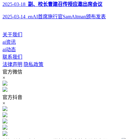
2025-03-18
副、校长曹建召传授应邀出席会议
2025-03-14 enAI首席施行官SamAltman颁布发表
关于我们
ai资讯
ai动态
联系我们
法律声明
隐私政策
官方微信
×
官方抖音
×