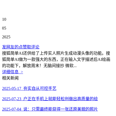
10
05
2025
发网友的点赞取评论
搜狐简单AI还供给了上传实人照片生成动漫头像的功能。搜
狐简单AI做为一款强大的东西，正在输入文字描述后AI绘画
的功能下，解放周末！无脑间接抄 微软...
详细信息 >
相关新闻
2025-05-17 夯实自从可控手艺
2025-07-23 户正在手机上就能轻松创做出高质量的绘
2025-07-04 说：只需最终能获得一张还原美貌的照片