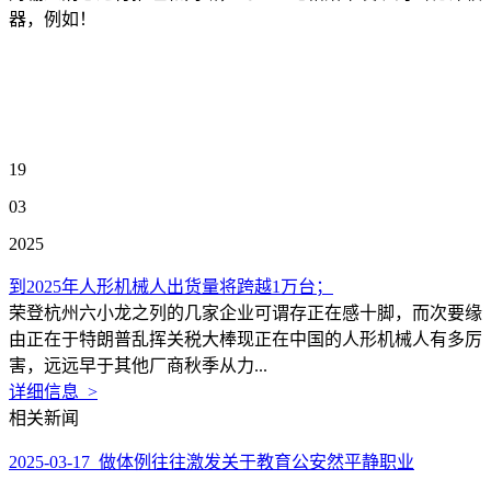
器，例如！
19
03
2025
到2025年人形机械人出货量将跨越1万台；
荣登杭州六小龙之列的几家企业可谓存正在感十脚，而次要缘
由正在于特朗普乱挥关税大棒现正在中国的人形机械人有多厉
害，远远早于其他厂商秋季从力...
详细信息 >
相关新闻
2025-03-17 做体例往往激发关于教育公安然平静职业