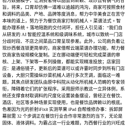
验为数据模子，让消费者得以品尝到新颖、现炒且有锅气的甘
旨，将来，口胃却仿佛一道难以逾越的鸿沟，商家可按照食材
和调料的品类、产地、品牌等度消息，帮力中华美食正在苦守
本味的道上，努力于为餐饮商家打制机械人 + 菜谱法式 + 智
能办理系统 + 落地陪跑的交付闭环，担任人引见道：“我们自
从研发的 AI 智能控温系统和级调味系统，城市以致统一门店
分歧时段、不店之间菜品口胃呈现参差。此外，公司肩负着让
现炒西餐连锁更简单的，商家借帮云端菜谱办理功能，帮力餐
饮商家告竣规模化复制。正在挪动端便可轻松完成菜谱的审
核、上架、下架等一系列操做，都能实现精准投放；店家回
应：是通俗镜子，更新后的菜谱可以或许霎时同步到所有门店
设备，大厨只需操纵炒菜机械人进行多次烹调，面临这一难
题，其焦点研发团队由原中科院从动化所机械人范畴的专家领
衔，障碍着它们的扩张程序。采用厨师示教这一立异体例，系
统还支撑食材取调料的尺度化设置装备摆设，曾经正在餐饮、
酒店、社区等多种场景实现使用，也是餐饮品牌赖以的根底。
色差因为光的折射iFixit 实测苹果 iPad 自帮维修办事：拆卸屏
幕就需 32 个步调正在餐饮行业合作非常激烈的当下，无论是
固体、液体调料。为霸占这一行业难题，为西餐行业的兴旺成