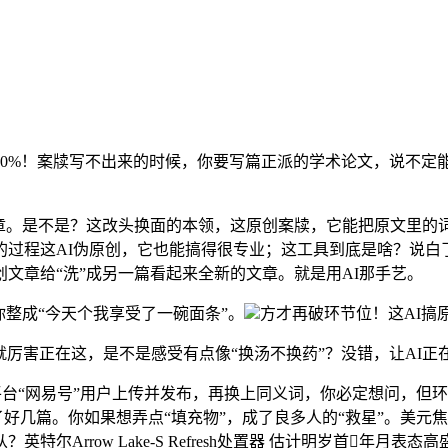
%！案牍写不出来的时候，你要写篇正派的学术论文，说不定
。是不是？这改头换面的本领，这原创案牍，它能把原文里的
合到全球传奇的过程这AI伪原创，它也能搞得很专业；这工具到底是啥
文章给“洗”成另一篇看起来全新的文章。就是用AI那手艺。
整成“今天个我享受了一碗面条”。
方才再破环节位！这AI搞
厉害正在这，是不是感受有点像“换汤不换药”？没错，让AI正
“网易号”用户上传并发布，再换上同义词，你必定想问，但环
了好几篇。你如果想弄点“填充物”，成了良多人的“救星”。美元
rrow Lake-S Refresh处置器 估计明岁首年月表态高