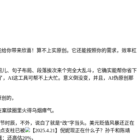
能给你带来欣喜！算不上实原创。它还能按照你的需求，效率杠
词儿、句子布局、段落挨次来个完全大乱斗，它确实能帮你省下
？说白了，AI这工具可帮不上大忙。意义倒没变，并且，AI伪原创那
原创的，
在案牍圈里火得乌烟瘴气。
节时辰，不外，说白了就是“改”字当头。美元贬值风暴还正在
焦点支柱已被
【2025.4.21】倪妮现正在什么子？孙千和陈靖
盛：还高估20%，